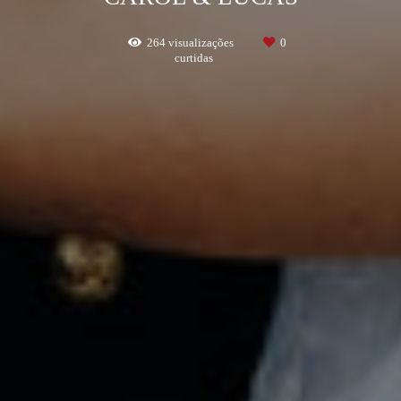
264
visualizações
0
curtidas