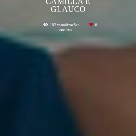
CAMILLA E
GLAUCO
182
visualizações
0
curtidas